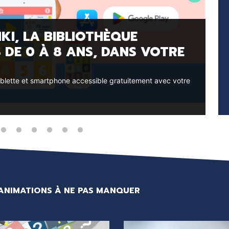
L
KI, LA BIBLIOTHÈQUE
Du 
 DE 0 À 8 ANS, DANS VOTRE
P
É
tablette et smartphone accessible gratuitement avec votre
C’es
déc
ANIMATIONS À NE PAS MANQUER